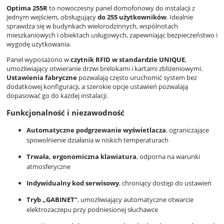
Optima 255R
to nowoczesny panel domofonowy do instalacji z
jednym wejściem, obsługujący
do 255 użytkowników
. Idealnie
sprawdza się w budynkach wielorodzinnych, wspólnotach
mieszkaniowych i obiektach usługowych, zapewniając bezpieczeństwo i
wygodę użytkowania.
Panel wyposażono w
czytnik RFID w standardzie UNIQUE
,
umożliwiający otwieranie drzwi brelokami i kartami zbliżeniowymi.
Ustawienia fabryczne
pozwalają często uruchomić system bez
dodatkowej konfiguracji, a szerokie opcje ustawień pozwalają
dopasować go do każdej instalacji.
Funkcjonalność i niezawodność
Automatyczne podgrzewanie wyświetlacza
, ograniczające
spowolnienie działania w niskich temperaturach
Trwała, ergonomiczna klawiatura
, odporna na warunki
atmosferyczne
Indywidualny kod serwisowy
, chroniący dostęp do ustawień
Tryb „GABINET”
, umożliwiający automatyczne otwarcie
elektrozaczepu przy podniesionej słuchawce