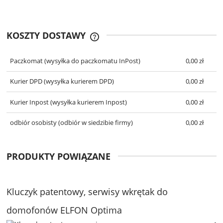
KOSZTY DOSTAWY
CENA NIE ZAWIERA EWENTUALNYCH
KOSZTÓW PŁATNOŚCI
Paczkomat
(wysyłka do paczkomatu InPost)
0,00 zł
Kurier DPD
(wysyłka kurierem DPD)
0,00 zł
Kurier Inpost
(wysyłka kurierem Inpost)
0,00 zł
odbiór osobisty
(odbiór w siedzibie firmy)
0,00 zł
PRODUKTY POWIĄZANE
Kluczyk patentowy, serwisy wkrętak do
domofonów ELFON Optima