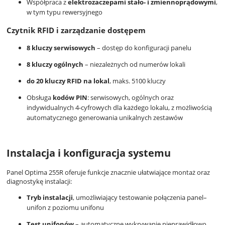
Współpraca z
elektrozaczepami stało- i zmiennoprądowymi
,
w tym typu rewersyjnego
Czytnik RFID i zarządzanie dostępem
8 kluczy serwisowych
– dostęp do konfiguracji panelu
8 kluczy ogólnych
– niezależnych od numerów lokali
do 20 kluczy RFID na lokal
, maks. 5100 kluczy
Obsługa
kodów PIN
: serwisowych, ogólnych oraz
indywidualnych 4-cyfrowych dla każdego lokalu, z możliwością
automatycznego generowania unikalnych zestawów
Instalacja i konfiguracja systemu
Panel Optima 255R oferuje funkcje znacznie ułatwiające montaż oraz
diagnostykę instalacji:
Tryb instalacji
, umożliwiający testowanie połączenia panel–
unifon z poziomu unifonu
Test unifonów
– automatyczne wykrywanie nieprawidłowo