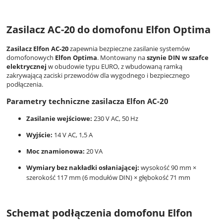
Zasilacz AC-20 do domofonu Elfon Optima
Zasilacz Elfon AC-20
zapewnia bezpieczne zasilanie systemów
domofonowych
Elfon Optima
. Montowany na
szynie DIN w szafce
elektrycznej
w obudowie typu EURO, z wbudowaną ramką
zakrywającą zaciski przewodów dla wygodnego i bezpiecznego
podłączenia.
Parametry techniczne zasilacza Elfon AC-20
Zasilanie wejściowe:
230 V AC, 50 Hz
Wyjście:
14 V AC, 1,5 A
Moc znamionowa:
20 VA
Wymiary bez nakładki osłaniającej:
wysokość 90 mm ×
szerokość 117 mm (6 modułów DIN) × głębokość 71 mm
Schemat podłączenia domofonu Elfon