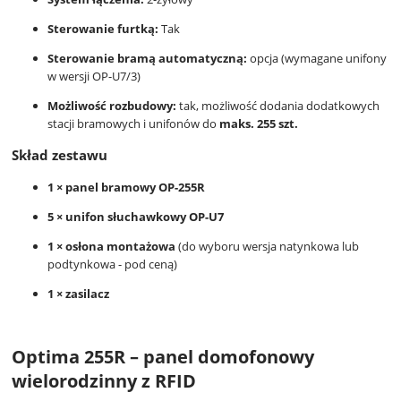
Sterowanie furtką:
Tak
Sterowanie bramą automatyczną:
opcja (wymagane unifony
w wersji OP-U7/3)
Możliwość rozbudowy:
tak, możliwość dodania dodatkowych
stacji bramowych i unifonów do
maks. 255 szt.
Skład zestawu
1 × panel bramowy OP-255R
5 × unifon słuchawkowy OP-U7
1 × osłona montażowa
(do wyboru wersja natynkowa lub
podtynkowa - pod ceną)
1 × zasilacz
Optima 255R – panel domofonowy
wielorodzinny z RFID