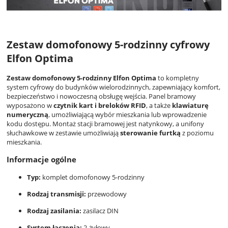
Zestaw domofonowy 5-rodzinny cyfrowy
Elfon Optima
Zestaw domofonowy 5-rodzinny Elfon Optima
to kompletny
system cyfrowy do budynków wielorodzinnych, zapewniający komfort,
bezpieczeństwo i nowoczesną obsługę wejścia. Panel bramowy
wyposażono w
czytnik kart i breloków RFID
, a także
klawiaturę
numeryczną
, umożliwiającą wybór mieszkania lub wprowadzenie
kodu dostępu. Montaż stacji bramowej jest natynkowy, a unifony
słuchawkowe w zestawie umożliwiają
sterowanie furtką
z poziomu
mieszkania.
Informacje ogólne
Typ:
komplet domofonowy 5-rodzinny
Rodzaj transmisji:
przewodowy
Rodzaj zasilania:
zasilacz DIN
System łączenia:
2-żyłowy