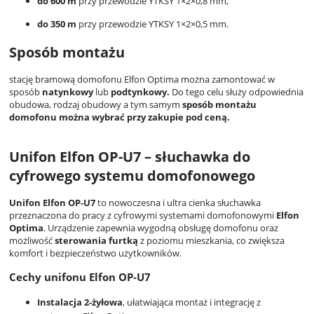
do 600 m
przy przewodzie YTKSY 1×2×0,8 mm,
do 350 m
przy przewodzie YTKSY 1×2×0,5 mm.
Sposób montażu
stację bramową domofonu Elfon Optima można zamontować w
sposób
natynkowy
lub
podtynkowy.
Do tego celu służy odpowiednia
obudowa, rodzaj obudowy a tym samym
sposób montażu
domofonu można wybrać przy zakupie pod ceną.
Unifon Elfon OP-U7 – słuchawka do
cyfrowego systemu domofonowego
Unifon Elfon OP-U7
to nowoczesna i ultra cienka słuchawka
przeznaczona do pracy z cyfrowymi systemami domofonowymi
Elfon
Optima
. Urządzenie zapewnia wygodną obsługę domofonu oraz
możliwość
sterowania furtką
z poziomu mieszkania, co zwiększa
komfort i bezpieczeństwo użytkowników.
Cechy unifonu Elfon OP-U7
Instalacja 2-żyłowa
, ułatwiająca montaż i integrację z