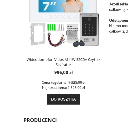
Jeżeli rekl
całkowitej 
Odstąpieni
Nie ma moż
całkowitą d
Wideodomofon Vidos M11W S20DA Czytnik
Wideodomof
Szyfrator
M
996,00 zł
Cena regularna:
1 328,00 zł
Cen
Najniższa cena:
1 328,00 zł
Naj
DO KOSZYKA
PRODUCENCI