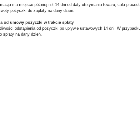
amacja ma miejsce później niż 14 dni od daty otrzymania towaru, cała proce
kwoty pożyczki do zapłaty na dany dzień.
a od umowy pożyczki w trakcie spłaty
liwości odstąpienia od pożyczki po upływie ustawowych 14 dni. W przypadku 
o spłaty na dany dzień.
on 2-Rodzinny IP Vidos WiFi
Wideodomofon Commax CDV-70H DRC-4
10W-X S11-2 Czytnik
natynkowy
1 954,50 zł
988,80 zł
a regularna:
2 606,00 zł
Cena regularna:
1 236,00 zł
niższa cena:
2 606,00 zł
Najniższa cena:
1 236,00 zł
DO KOSZYKA
DO KOSZYKA