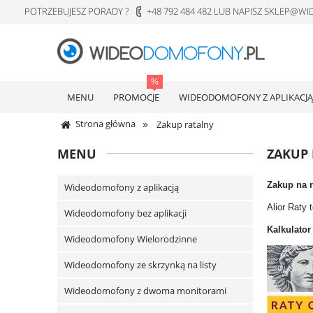
POTRZEBUJESZ PORADY ?
+48 792 484 482 LUB NAPISZ SKLEP@
MENU
PROMOCJE
WIDEODOMOFONY Z APLIKACJĄ
»
Strona główna
Zakup ratalny
MENU
ZAKUP
Zakup na r
Wideodomofony z aplikacją
Alior Raty 
Wideodomofony bez aplikacji
Kalkulator
Wideodomofony Wielorodzinne
Wideodomofony ze skrzynką na listy
Wideodomofony z dwoma monitorami