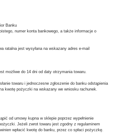
ior Banku
istego, numer konta bankowego, a także informacje o
owa ratalna jest wysyłana na wskazany adres e-mail
st możliwe do 14 dni od daty otrzymania towaru.
słanie towaru i jednoczesne zgłoszenie do banku odstąpienia
zyma kwotę pożyczki na wskazany we wniosku rachunek.
stąpić od umowy kupna w sklepie poprzez wypełnienie
pożyczki. Jeżeli zwrot towaru jest zgodny z regulaminem
winien wpłacić kwotę do banku, przez co spłaci pożyczkę.