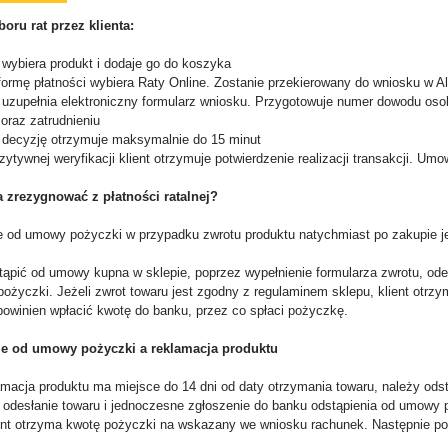
oru rat przez klienta:
wybiera produkt i dodaje go do koszyka
rmę płatności wybiera Raty Online. Zostanie przekierowany do wniosku w Al
uzupełnia elektroniczny formularz wniosku. Przygotowuje numer dowodu osob
oraz zatrudnieniu
decyzję otrzymuje maksymalnie do 15 minut
ywnej weryfikacji klient otrzymuje potwierdzenie realizacji transakcji. Um
 zrezygnować z płatności ratalnej?
e od umowy pożyczki w przypadku zwrotu produktu natychmiast po zakupie je
tąpić od umowy kupna w sklepie, poprzez wypełnienie formularza zwrotu, ode
ożyczki. Jeżeli zwrot towaru jest zgodny z regulaminem sklepu, klient otr
powinien wpłacić kwotę do banku, przez co spłaci pożyczkę.
ie od umowy pożyczki a reklamacja produktu
lamacja produktu ma miejsce do 14 dni od daty otrzymania towaru, należy od
, odesłanie towaru i jednoczesne zgłoszenie do banku odstąpienia od umowy 
ient otrzyma kwotę pożyczki na wskazany we wniosku rachunek. Następnie po