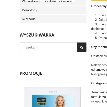
Wideodomofony z dwiema kamerami
Proces wyb
Domofony
1. Klient 
Akcesoria
2. Jako fo
3. Klient 
dochodach 
4. Klient 
WYSZUKIWARKA
5. Po pozyt
Czy można
Odstąpieni
Należy ods
od umowy p
PROMOCJE
Następnie 
Odstąpien
Jeżeli rek
formularza
sklepu, kl