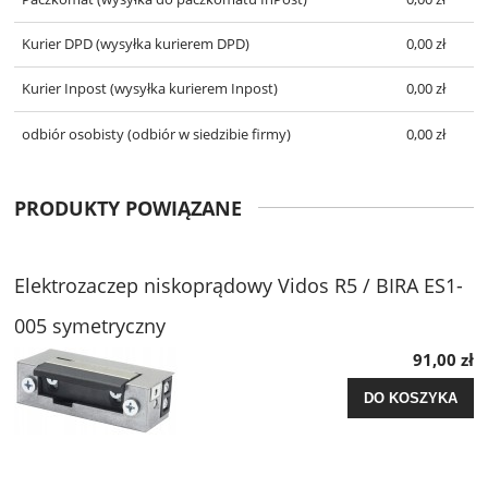
Kurier DPD
(wysyłka kurierem DPD)
0,00 zł
Kurier Inpost
(wysyłka kurierem Inpost)
0,00 zł
odbiór osobisty
(odbiór w siedzibie firmy)
0,00 zł
PRODUKTY POWIĄZANE
Elektrozaczep niskoprądowy Vidos R5 / BIRA ES1-
005 symetryczny
91,00 zł
DO KOSZYKA