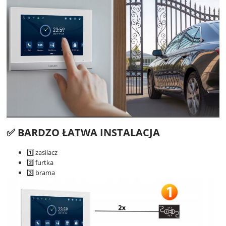
✅ BARDZO ŁATWA INSTALACJA
1️⃣ zasilacz
2️⃣ furtka
3️⃣ brama