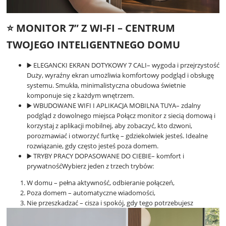
⭐️ MONITOR 7” Z WI-FI – CENTRUM
TWOJEGO INTELIGENTNEGO DOMU
▶️ ELEGANCKI EKRAN DOTYKOWY 7 CALI– wygoda i przejrzystość
Duży, wyraźny ekran umożliwia komfortowy podgląd i obsługę
systemu. Smukła, minimalistyczna obudowa świetnie
komponuje się z każdym wnętrzem.
▶️ WBUDOWANE WIFI I APLIKACJA MOBILNA TUYA– zdalny
podgląd z dowolnego miejsca Połącz monitor z siecią domową i
korzystaj z aplikacji mobilnej, aby zobaczyć, kto dzwoni,
porozmawiać i otworzyć furtkę – gdziekolwiek jesteś. Idealne
rozwiązanie, gdy często jesteś poza domem.
▶️ TRYBY PRACY DOPASOWANE DO CIEBIE– komfort i
prywatnośćWybierz jeden z trzech trybów:
W domu – pełna aktywność, odbieranie połączeń,
Poza domem – automatyczne wiadomości,
Nie przeszkadzać – cisza i spokój, gdy tego potrzebujesz