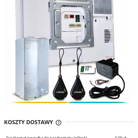
KOSZTY DOSTAWY
CENA NIE ZAWIERA EWENTUALNYCH
KOSZTÓW PŁATNOŚCI
Paczkomat
(wysyłka do paczkomatu InPost)
0,00 zł