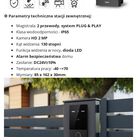
⚙️ Parametry techniczne stacji zewnętrznej:
Magistrala:
2 przewody, system PLUG & PLAY
Klasa wodoodporności -
IP65
Kamera
HD 2 MP
Kąt widzenia:
130 stopni
Funkcja widzenia w nocy,
dioda LED
Alarm bezpieczeństwa
domu
Zasilanie:
DC24V±10%
Temperatura pracy:
-40 ~+70
Wymiary:
85 x 162 x 30mm