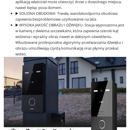
aplikacją właściciel może otworzyć drzwi z dowolnego miejsca,
nawet będąc poza domem.
▶️ SOLIDNA OBUDOWA- Trwała, wandaloodporna obudowa
zapewnia bezproblemowe użytkowanie na lata.
▶️ WYSOKA JAKOŚĆ OBRAZU I DŹWIĘKU- Stacja wyposażona jest
w kamerę z dwiema soczewkami, która zapewnia szeroki kąt
widzenia i wyraźny obraz nawet w słabszym oświetleniu.
Wbudowane profesjonalne algorytmy przetwarzania dźwięku i
obrazu umożliwiają czystą komunikację oraz płynny przekaz
wideo.