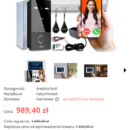
Dostępność:
średnia ilość
Wysyłka w:
natychmiast
Dostawa:
Darmowa
sprawdź formy dostawy
Cena nie zawiera ewentualnych kosztów płatności
989,40 zł
Cena:
Cena regularna:
1 649,00 zł
Najniższa cena od wprowadzenia towaru:
1 649,00 zł