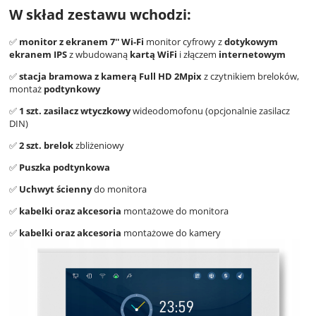
W skład zestawu wchodzi:
✅
monitor z ekranem 7'' Wi-Fi
monitor cyfrowy z
dotykowym
ekranem IPS
z wbudowaną
kartą WiFi
i złączem
internetowym
✅
stacja bramowa z kamerą Full HD 2Mpix
z czytnikiem breloków,
montaż
podtynkowy
✅
1 szt. zasilacz wtyczkowy
wideodomofonu (opcjonalnie zasilacz
DIN)
✅
2 szt. brelok
zbliżeniowy
✅
Puszka podtynkowa
✅
Uchwyt ścienny
do monitora
✅
kabelki oraz akcesoria
montażowe do monitora
✅
kabelki oraz akcesoria
montażowe do kamery