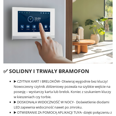
✅ SOLIDNY I TRWAŁY BRAMOFON
▶️ CZYTNIK KART I BRELOKÓW- Otwieraj wygodnie bez kluczy!
Nowoczesny czytnik zbliżeniowy pozwala na szybkie wejście na
posesję – wystarczy karta lub brelok. Koniec z szukaniem kluczy
w kieszeniach czy torbie.
▶️ DOSKONAŁA WIDOCZNOŚĆ W NOCY- Doświetlenie diodami
LED zapewnia widoczność nawet po zmroku.
▶️ OTWIERANIE ZA POMOCĄ APLIKACJI TUYA- dzięki połączeniu z