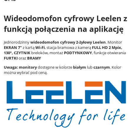
Wideodomofon cyfrowy Leelen z
funkcją połączenia na aplikację
Jednorodzinny
wideodomofon cyfrowy 2-żyłowy Leelen
. Monitor
EKRAN 7"
z kartą
Wi-Fi
, stacja bramowa z kamerą
FULL HD 2 Mpix,
130°,
CZYTNIK
breloków, montaż
PODTYNKOWY
, funkcje otwierania
FURTKI
oraz
BRAMY
Uwaga: monitory
dostępne w kolorze
białym
lub
czarnym
. Kolor
można wybrać pod ceną.