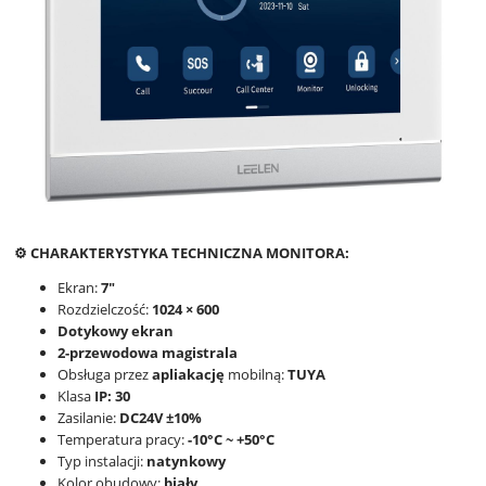
⚙️ CHARAKTERYSTYKA TECHNICZNA MONITORA:
Ekran:
7"
Rozdzielczość:
1024 × 600
Dotykowy ekran
2-przewodowa magistrala
Obsługa przez
apliakację
mobilną:
TUYA
Klasa
IP: 30
Zasilanie:
DC24V ±10%
Temperatura pracy:
-10°C ~ +50°C
Typ instalacji:
natynkowy
Kolor obudowy:
biały