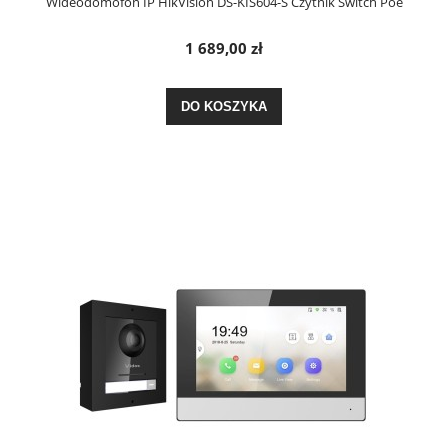
Wideodomofon IP HikVision DS-KIS604-S Czytnik Switch Poe
1 689,00 zł
DO KOSZYKA