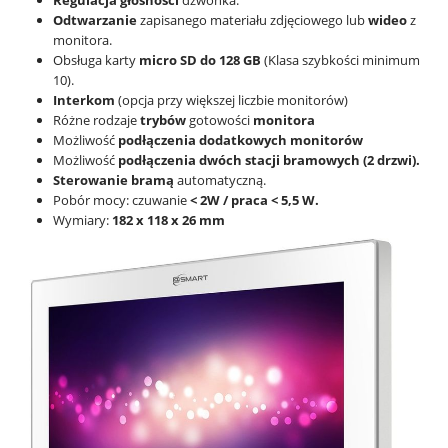
Odtwarzanie
zapisanego materiału zdjęciowego lub
wideo
z
monitora.
Obsługa karty
micro SD do 128 GB
(Klasa szybkości minimum
10).
Interkom
(opcja przy większej liczbie monitorów)
Różne rodzaje
trybów
gotowości
monitora
Możliwość
podłączenia dodatkowych monitorów
Możliwość
podłączenia dwóch stacji bramowych (2 drzwi).
Sterowanie bramą
automatyczną.
Pobór mocy: czuwanie
< 2W / praca < 5,5 W.
Wymiary:
182 x 118 x 26 mm