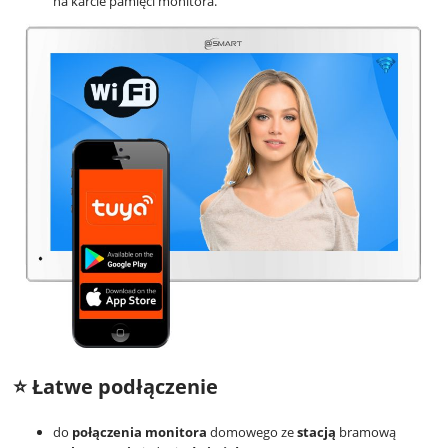
na karcie pamięci monitora.
⭐ Łatwe podłączenie
do
połączenia monitora
domowego ze
stacją
bramową