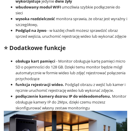
wykorzystuje
jedynie
dwie żyły
wbudowany moduł WIFI
umożliwia szybkie podłączenie do
sieci
wysoka rozdzielczość
monitora sprawia, że obraz jest wyraźny i
szczegółowy,
Podgląd na żywo
- w każdej chwili możesz sprawdzić obraz
sprzed wejścia, uruchomić rejestrację wideo lub wykonać zdjęcie
⭐ Dodatkowe funkcje
obsługa kart pamięci
- Monitor obsługuje kartę pamięci micro
SD o pojemności do 128 GB. Dzięki temu monitor będzie mógł
automatycznie w formie wideo lub zdjęć rejestrować połączenia
przychodzące
funkcja rejestracji wideo.
Podgląd obrazu z wejść lub kamer i
ręcznie uruchomić rejestrację wideo lub wykonać zdjęcie.
podłączenie kamery dozrou IP do wideodomofonu.
Monitor
obsługuje kamery IP do 2Mpx, dzięki czemu możesz
skonfigurować własny zestaw monitoringu