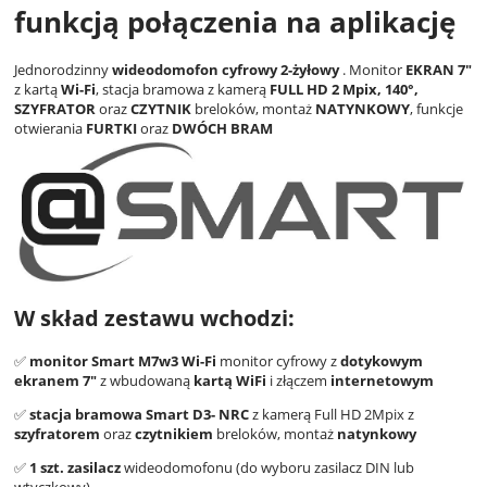
funkcją połączenia na aplikację
Jednorodzinny
wideodomofon cyfrowy 2-żyłowy
. Monitor
EKRAN 7"
z kartą
Wi-Fi
, stacja bramowa z kamerą
FULL HD 2 Mpix, 140°,
SZYFRATOR
oraz
CZYTNIK
breloków, montaż
NATYNKOWY
, funkcje
otwierania
FURTKI
oraz
DWÓCH BRAM
W skład zestawu wchodzi:
✅
monitor Smart M7w3 Wi-Fi
monitor cyfrowy z
dotykowym
ekranem 7"
z wbudowaną
kartą WiFi
i złączem
internetowym
✅
stacja bramowa
Smart D3- NRC
z kamerą Full HD 2Mpix z
szyfratorem
oraz
czytnikiem
breloków, montaż
natynkowy
✅
1 szt. zasilacz
wideodomofonu (do wyboru zasilacz DIN lub
wtyczkowy)