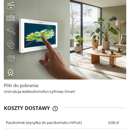
Pliki do pobrania:
Instrukcja-wideodomofon-cyfrowy-Smart
KOSZTY DOSTAWY
CENA NIE ZAWIERA EWENTUALNYCH
KOSZTÓW PŁATNOŚCI
Paczkomat
(wysyłka do paczkomatu InPost)
0,00 zł