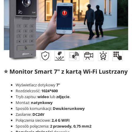
⭐ Monitor Smart 7" z kartą Wi-Fi Lustrzany
Wyświetlacz dotykowy
7"
Rozdzielczość:
1024*600
Tryb zapisu:
wideo
lub
zdjęcie
.
Montaż:
natynkowy
Sposób komunikacji:
Dwukierunkowy
Zasilanie:
DC24V
Połączenia sieciowe:
2,4 G WIFI
Sposób połączenia:
2 przewody, 0,75 mm2
Regulacja głośności
dzwonka.