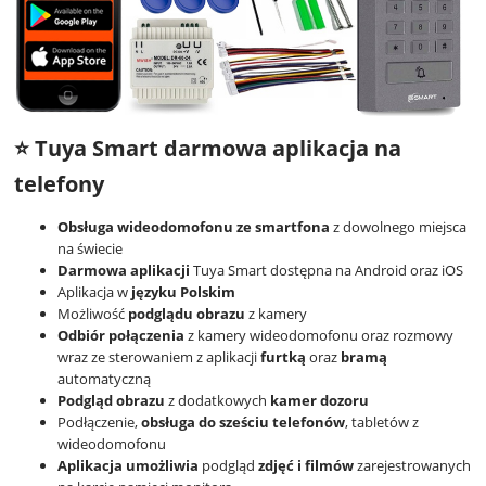
⭐ Tuya Smart darmowa aplikacja na
telefony
Obsługa wideodomofonu ze smartfona
z dowolnego miejsca
na świecie
Darmowa aplikacji
Tuya Smart dostępna na Android oraz iOS
Aplikacja w
języku Polskim
Możliwość
podglądu obrazu
z kamery
Odbiór połączenia
z kamery wideodomofonu oraz rozmowy
wraz ze sterowaniem z aplikacji
furtką
oraz
bramą
automatyczną
Podgląd obrazu
z dodatkowych
kamer dozoru
Podłączenie,
obsługa do sześciu telefonów
, tabletów z
wideodomofonu
Aplikacja umożliwia
podgląd
zdjęć i filmów
zarejestrowanych