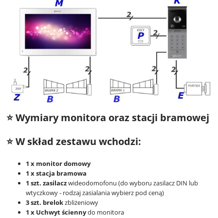
⭐ Wymiary monitora oraz stacji bramowej
⭐ W skład zestawu wchodzi:
1 x monitor domowy
1 x stacja bramowa
1 szt. zasilacz
wideodomofonu (do wyboru zasilacz DIN lub
wtyczkowy - rodzaj zasialania wybierz pod ceną)
3 szt. brelok
zbliżeniowy
1 x Uchwyt ścienny
do monitora