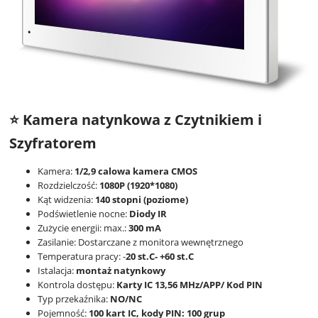
⭐ Kamera natynkowa z Czytnikiem i
Szyfratorem
Kamera:
1/2,9 calowa kamera CMOS
Rozdzielczość:
1080P (1920*1080)
Kąt widzenia:
140 stopni (poziome)
Podświetlenie nocne:
Diody IR
Zużycie energii: max.:
300 mA
Zasilanie: Dostarczane z monitora wewnętrznego
Temperatura pracy: -
20 st.C- +60 st.C
Istalacja:
montaż natynkowy
Kontrola dostępu:
Karty IC 13,56 MHz/APP/ Kod PIN
Typ przekaźnika:
NO/NC
Pojemność:
100 kart IC, kody PIN: 100 grup