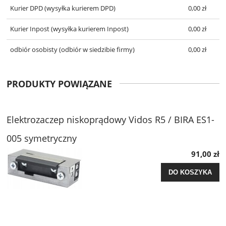
Kurier DPD
(wysyłka kurierem DPD)
0,00 zł
Kurier Inpost
(wysyłka kurierem Inpost)
0,00 zł
odbiór osobisty
(odbiór w siedzibie firmy)
0,00 zł
PRODUKTY POWIĄZANE
Elektrozaczep niskoprądowy Vidos R5 / BIRA ES1-
005 symetryczny
91,00 zł
DO KOSZYKA