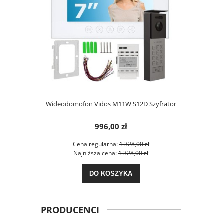
Wideodomofon Vidos M11W S12D Szyfrator
Wideodomof
996,00 zł
Cena regularna:
1 328,00 zł
Cen
Najniższa cena:
1 328,00 zł
Naj
DO KOSZYKA
PRODUCENCI