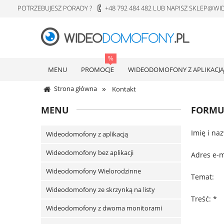
POTRZEBUJESZ PORADY ?
+48 792 484 482 LUB NAPISZ SKLEP@
MENU
PROMOCJE
WIDEODOMOFONY Z APLIKACJĄ
»
Strona główna
Kontakt
MENU
FORMU
Imię i na
Wideodomofony z aplikacją
Wideodomofony bez aplikacji
Adres e-m
Wideodomofony Wielorodzinne
Temat:
Wideodomofony ze skrzynką na listy
Treść:
*
Wideodomofony z dwoma monitorami