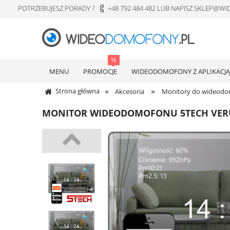
POTRZEBUJESZ PORADY ?
+48 792 484 482 LUB NAPISZ SKLEP@
MENU
PROMOCJE
WIDEODOMOFONY Z APLIKACJĄ
»
»
Strona główna
Akcesoria
Monitory do wideod
MONITOR WIDEODOMOFONU 5TECH VERUS