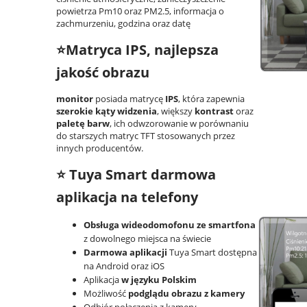
powietrza Pm10 oraz PM2.5, informacja o
zachmurzeniu, godzina oraz datę
⭐Matryca IPS, najlepsza
jakość obrazu
monitor
posiada matrycę
IPS
, która zapewnia
szerokie kąty widzenia
, większy
kontrast
oraz
paletę barw
, ich odwzorowanie w porównaniu
do starszych matryc TFT stosowanych przez
innych producentów.
⭐ Tuya Smart darmowa
aplikacja na telefony
Obsługa wideodomofonu ze smartfona
z dowolnego miejsca na świecie
Darmowa aplikacji
Tuya Smart dostępna
na Android oraz iOS
Aplikacja
w języku Polskim
Możliwość
podglądu obrazu z kamery
Odbiór połączenia z kamery