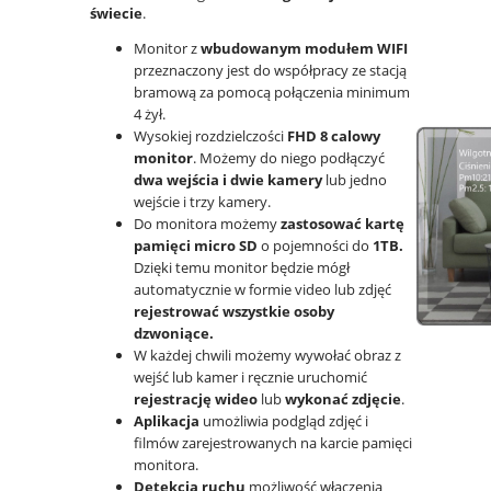
świecie
.
Monitor z
wbudowanym modułem WIFI
przeznaczony jest do współpracy ze stacją
bramową za pomocą połączenia minimum
4 żył.
Wysokiej rozdzielczości
FHD 8 calowy
monitor
. Możemy do niego podłączyć
dwa wejścia i dwie kamery
lub jedno
wejście i trzy kamery.
Do monitora możemy
zastosować kartę
pamięci micro SD
o pojemności do
1TB.
Dzięki temu monitor będzie mógł
automatycznie w formie video lub zdjęć
rejestrować wszystkie osoby
dzwoniące.
W każdej chwili możemy wywołać obraz z
wejść lub kamer i ręcznie uruchomić
rejestrację wideo
lub
wykonać zdjęcie
.
Aplikacja
umożliwia podgląd zdjęć i
filmów zarejestrowanych na karcie pamięci
monitora.
Detekcja ruchu
możliwość włączenia