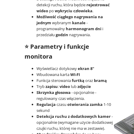
detekcji ruchu, która będzie
rejestrować
wideo
po
wykryciu człowieka
.
Możliwość ciągłego nagrywania na
jednym
wybranym
kanale
-
programowalny
harmonogram dni
i
przedziału
godzin
nagrywania.
⭐ Parametry i funkcje
monitora
Wyświetlacz dotykowy
ekran 8"
Wbudowana karta
WI-FI
Funkcja sterowania
furtką
oraz
bramą
Tryb
zapisu
:
video
lub
zdjęcie
Skrzynka głosowa
- opcjonalnie -
regulowany czas włączenia.
Regulacja
czasu
otwierania zamka
1-10
sekund
Detekcja ruchu z dodatkowych kamer
-
opcjonalnie (wymagane użycie dodatkowej
czujki ruchu, której nie ma w zestawie).