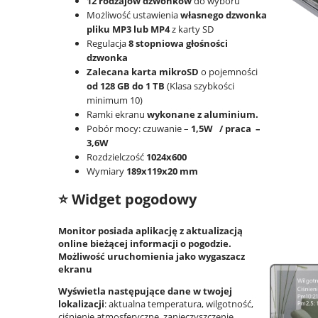
12 rodzajów dzwonków
do wyboru
Możliwość ustawienia
własnego dzwonka
pliku MP3 lub MP4
z karty SD
Regulacja
8 stopniowa głośności
dzwonka
Zalecana karta mikroSD
o pojemności
od 128 GB do 1 TB
(Klasa szybkości
minimum 10)
Ramki ekranu
wykonane z aluminium.
Pobór mocy: czuwanie –
1,5W / praca –
3,6W
Rozdzielczość
1024x600
Wymiary
189x119x20 mm
⭐ Widget pogodowy
Monitor posiada aplikację z aktualizacją
online bieżącej informacji o pogodzie.
Możliwość uruchomienia jako wygaszacz
ekranu
Wyświetla następujące dane w twojej
lokalizacji
: aktualna temperatura, wilgotność,
ciśnienie atmosferyczne, zanieczyszczenie