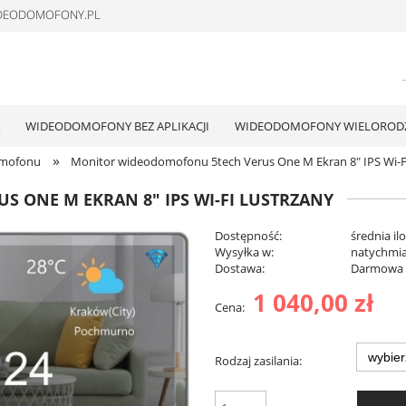
WIDEODOMOFONY.PL
WIDEODOMOFONY BEZ APLIKACJI
WIDEODOMOFONY WIELOROD
»
omofonu
Monitor wideodomofonu 5tech Verus One M Ekran 8" IPS Wi-F
 ONE M EKRAN 8" IPS WI-FI LUSTRZANY
Dostępność:
średnia il
Wysyłka w:
natychmia
Dostawa:
Darmowa
1 040,00 zł
Cena:
Cena nie zawiera ewentualnych kosztów
płatności
Rodzaj zasilania: