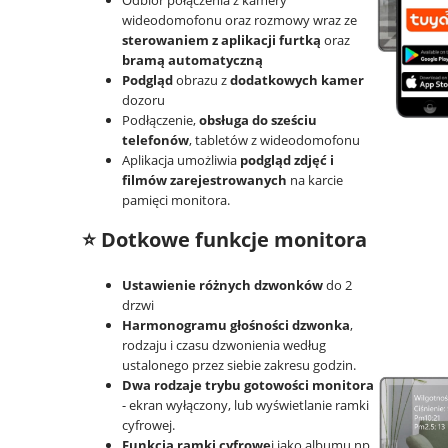
wideodomofonu oraz rozmowy wraz ze
sterowaniem z aplikacji furtką
oraz
bramą automatyczną
Podgląd
obrazu z
dodatkowych kamer
dozoru
Podłączenie,
obsługa do sześciu
telefonów
, tabletów z wideodomofonu
Aplikacja umożliwia
podgląd zdjęć i
filmów zarejestrowanych
na karcie
pamięci monitora.
⭐ Dotkowe funkcje monitora
Ustawienie różnych dzwonków
do 2
drzwi
Harmonogramu głośności dzwonka
,
rodzaju i czasu dzwonienia według
ustalonego przez siebie zakresu godzin.
Dwa rodzaje trybu gotowości monitora
- ekran wyłączony, lub wyświetlanie ramki
cyfrowej.
Funkcja ramki cyfrowe
j jako albumu np.