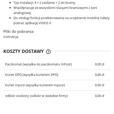
Typ instalacji: 4 + 2 zasilanie + 2 do bramy
Współpracuje ze wszystkimi stacjami bramowymi z serii
analogowej.
Do obsługi funkcji przekierowania na urządzenie mobilne należy
pobrać aplikację VIDOS X
Pliki do pobrania:
Instrukcja
KOSZTY DOSTAWY
CENA NIE ZAWIERA EWENTUALNYCH
KOSZTÓW PŁATNOŚCI
Paczkomat
(wysyłka do paczkomatu InPost)
0,00 zł
Kurier DPD
(wysyłka kurierem DPD)
0,00 zł
Kurier Inpost
(wysyłka kurierem Inpost)
0,00 zł
odbiór osobisty
(odbiór w siedzibie firmy)
0,00 zł