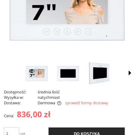
Dostępność:
średnia ilość
Wysyłka w:
natychmiast
Dostawa:
Darmowa
sprawdź formy dostawy
Cena nie zawiera ewentualnych kosztów płatności
836,00 zł
Cena:
szt.
DO KOSZYKA