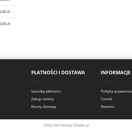
0,00 zł
0,00 zł
PŁATNOŚCI I DOSTAWA
INFORMACJE
Sposoby płatności
Polityka prywatnoś
Zakup ratalny
Cennik
Koszty dostawy
Nowości
Sklep internetowy Shoper.pl