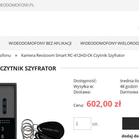
WIDEODOMOFONY.PL
WIDEODOMOFONY BEZ APLIKACJI
WIDEODOMOFONY WIELOROD
»
ofonu
Kamera Revizoom Smart RC-412HD-CK Czytnik Szyfrator
CZYTNIK SZYFRATOR
Dostępność:
średnia il
Wysyłka w:
48 godzin
Dostawa:
Darmowa
602,00 zł
Cena:
Cena nie zawiera ewentualnych kosztów
płatności
szt.
dodaj d