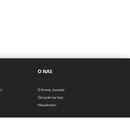
O NAS
ci
O firmie, kontakt
Skrzynki na listy
Aktualności