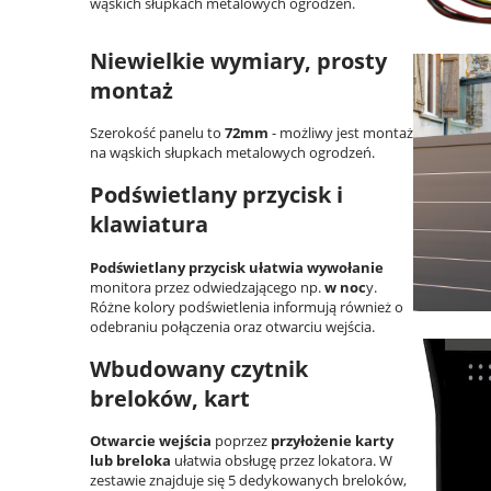
wąskich słupkach metalowych ogrodzeń.
Niewielkie wymiary, prosty
montaż
Szerokość panelu to
72mm
- możliwy jest montaż
na wąskich słupkach metalowych ogrodzeń.
Podświetlany przycisk i
klawiatura
Podświetlany przycisk ułatwia wywołanie
monitora przez odwiedzającego np.
w noc
y.
Różne kolory podświetlenia informują również o
odebraniu połączenia oraz otwarciu wejścia.
Wbudowany czytnik
breloków, kart
Otwarcie wejścia
poprzez
przyłożenie karty
lub breloka
ułatwia obsługę przez lokatora. W
zestawie znajduje się 5 dedykowanych breloków,