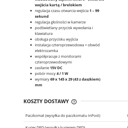
wejścia kartą / brelokiem
regulacja czasu otwarcia wejścia
1 – 99
sekund
regulacja głośności w kamerze
podświetlany przycisk wywołania i
klawiatura
obsługa przycisku wyjścia
instalacja czteroprzewodowa + obwód
elektrozamka
współpracuje z monitorami
czteroprzewodowymi
zasilanie
15V DC
pobór mocy
4 / 1 W
wymiary
69 x 145 x 29 (43 z daszkiem)
mm
KOSZTY DOSTAWY
Paczkomat
(wysyłka do paczkomatu InPost)
CENA NIE ZAWIERA EWENT
KOSZTÓW PŁATNOŚCI
Kurier DPD
(wysyłka kurierem DPD)