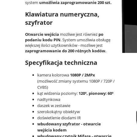
system
umożliwia zaprogramowanie 200 szt.
Klawiatura numeryczna,
szyfrator
Otwarcie wejścia
możliwe jest również
po
podaniu kodu PIN
. System umożliwia obsługę
większej ilości użytkowników - możliwe jest
zaprogramowanie do 200 różnych kodów.
Specyfikacja techniczna
kamera kolorowa
1080P / 2MPx
(możliwość zmiany systemu 1080P / 720P /
CVBS)
kąt widzenia poziomy:
120º, pionowy: 60º
nadtynkowa
daszek w zestawie
szerokokątny obiektyw
doświetlenie diodami IR
wbudowany szyfrator - otwarcie
wejścia kodem
wbudowany czytnik Mifare - otwarcie