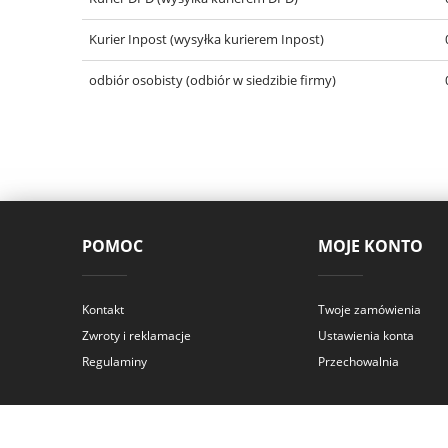
Kurier Inpost
(wysyłka kurierem Inpost)
odbiór osobisty
(odbiór w siedzibie firmy)
POMOC
MOJE KONTO
Kontakt
Twoje zamówienia
Zwroty i reklamacje
Ustawienia konta
Regulaminy
Przechowalnia