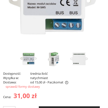
Dostępność:
średnia ilość
Wysyłka w:
natychmiast
Dostawa:
od 15,00 zł
- Paczkomat
sprawdź formy dostawy
Cena nie zawiera ewentualnych kosztów płatności
31,00 zł
Cena: