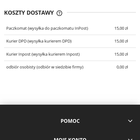
KOSZTY DOSTAWY
CENA NIE ZAWIERA EWENTUALNYCH
KOSZTÓW PŁATNOŚCI
Paczkomat
(wysyłka do paczkomatu InPost)
15,00 zł
Kurier DPD
(wysyłka kurierem DPD)
15,00 zł
Kurier Inpost
(wysyłka kurierem Inpost)
15,00 zł
odbiór osobisty
(odbiór w siedzibie firmy)
0,00 zł
POMOC