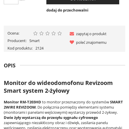
dodaj do przechowalni
Ocena:
zapytaj o produkt
Producent:
Smart
poleć znajomemu
Kod produktu:
2124
OPIS
Monitor do wideodomofonu Revizoom
Smart system 2-żyłowy
Monitor RM-T203HD
to monitor przeznaczony do systemów
SMART
2WIRE REVIZOOM
. Do połącznia pomiędzy elementami systemu
(monitorami i panelami wejściowymi) wystarczy przewód 2-żyłowy.
Dwie żyły wystarczą do przesyłu sygnału cyfrowego
zapewniającego niezakłócony obraz i dźwięk, zasilania panelu
wejściowego, zasilania elektrozaczepu oraz wysterowania automatyki