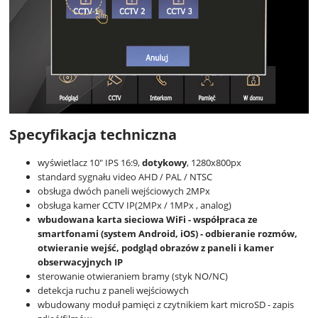
Specyfikacja techniczna
wyświetlacz 10" IPS 16:9,
dotykowy
, 1280x800px
standard sygnału video AHD / PAL / NTSC
obsługa dwóch paneli wejściowych 2MPx
obsługa kamer CCTV IP(2MPx / 1MPx , analog)
wbudowana karta sieciowa WiFi - współpraca ze
smartfonami (system Android, iOS) - odbieranie rozmów,
otwieranie wejść, podgląd obrazów z paneli i kamer
obserwacyjnych IP
sterowanie otwieraniem bramy (styk NO/NC)
detekcja ruchu z paneli wejściowych
wbudowany moduł pamięci z czytnikiem kart microSD - zapis