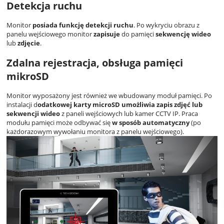
Detekcja ruchu
Monitor
posiada funkcję detekcji ruchu
. Po wykryciu obrazu z
panelu wejściowego monitor
zapisuje
do pamięci
sekwencję wideo
lub
zdjęcie
.
Zdalna rejestracja, obsługa pamięci
mikroSD
Monitor wyposażony jest również we wbudowany moduł pamięci. Po
instalacji d
odatkowej karty microSD umożliwia zapis zdjęć lub
sekwencji wideo
z paneli wejściowych lub kamer CCTV IP. Praca
modułu pamięci może odbywać się
w sposób automatyczny
(po
każdorazowym wywołaniu monitora z panelu wejściowego).