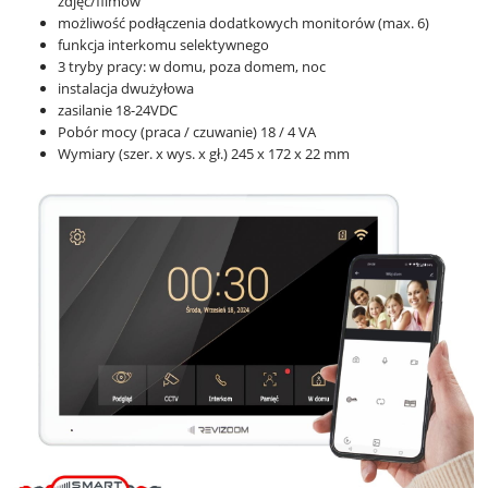
zdjęć/filmów
możliwość podłączenia dodatkowych monitorów (max. 6)
funkcja interkomu selektywnego
3 tryby pracy: w domu, poza domem, noc
instalacja dwużyłowa
zasilanie 18-24VDC
Pobór mocy (praca / czuwanie) 18 / 4 VA
Wymiary (szer. x wys. x gł.) 245 x 172 x 22 mm