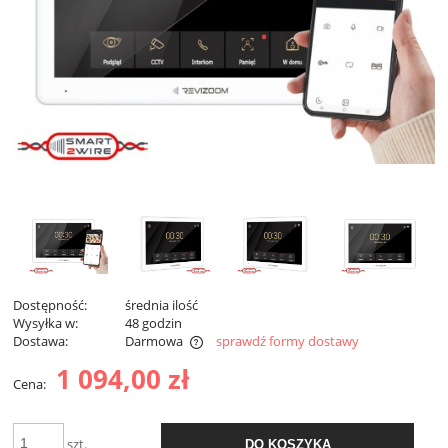
Dostępność:
średnia ilość
Wysyłka w:
48 godzin
Dostawa:
Darmowa
sprawdź formy dostawy
Cena nie zawiera ewentualnych kosztów płatności
1 094,00 zł
Cena:
szt.
DO KOSZYKA