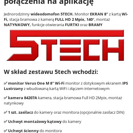
połączenia na aplikację
Jednorodzinny
wideodomofon 5TECH.
Monitor
EKRAN 8"
z kartą
Wi-
Fi,
stacja bramowa z kamerą
FULL HD 2 Mpix, 140
°, montaż
NATYNKOWY
,
funkcje otwierania
FURTKI
oraz
BRAMY
W skład zestawu 5tech wchodzi:
✅ monitor Verus One M 8'' Wi-Fi
monitor z dotykowym ekranem
IPS
Lustrzany
z wbudowaną kartą WiFi i złączem internetowym
✅ kamera 84207A
kamera, stacja bramowa Full HD 2Mpix, montaż
natynkowy
✅ 1 szt. zasilacz
do kamery oraz monitora (opcjonalnie zasilacz DIN)
✅ Uchwyt montażowy kątowy
do kamery
✅
Uchwyt ścienny
do monitora