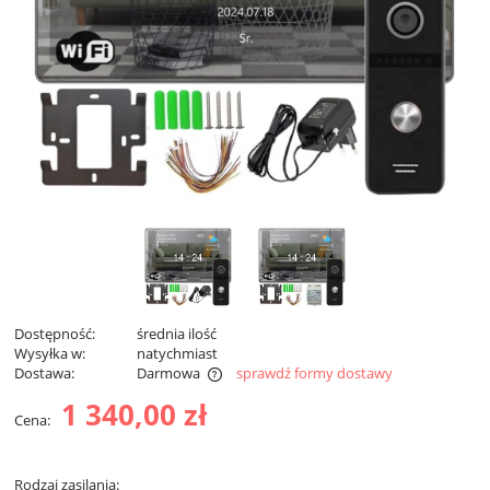
Dostępność:
średnia ilość
Wysyłka w:
natychmiast
Dostawa:
Darmowa
sprawdź formy dostawy
Cena nie zawiera ewentualnych kosztów płatności
1 340,00 zł
Cena:
Rodzaj zasilania: