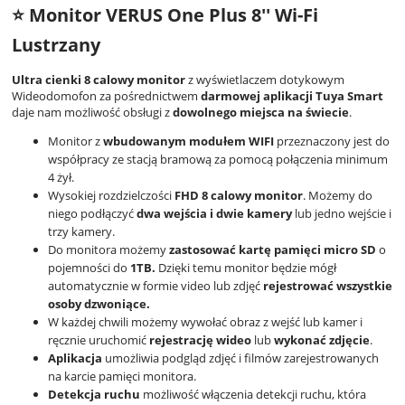
⭐ Monitor VERUS One Plus 8'' Wi-Fi
Lustrzany
Ultra cienki 8 calowy monitor
z wyświetlaczem dotykowym
Wideodomofon za pośrednictwem
darmowej aplikacji Tuya Smart
daje nam możliwość obsługi z
dowolnego miejsca na świecie
.
Monitor z
wbudowanym modułem WIFI
przeznaczony jest do
współpracy ze stacją bramową za pomocą połączenia minimum
4 żył.
Wysokiej rozdzielczości
FHD 8 calowy monitor
. Możemy do
niego podłączyć
dwa wejścia i dwie kamery
lub jedno wejście i
trzy kamery.
Do monitora możemy
zastosować kartę pamięci micro SD
o
pojemności do
1TB.
Dzięki temu monitor będzie mógł
automatycznie w formie video lub zdjęć
rejestrować wszystkie
osoby dzwoniące.
W każdej chwili możemy wywołać obraz z wejść lub kamer i
ręcznie uruchomić
rejestrację wideo
lub
wykonać zdjęcie
.
Aplikacja
umożliwia podgląd zdjęć i filmów zarejestrowanych
na karcie pamięci monitora.
Detekcja ruchu
możliwość włączenia detekcji ruchu, która