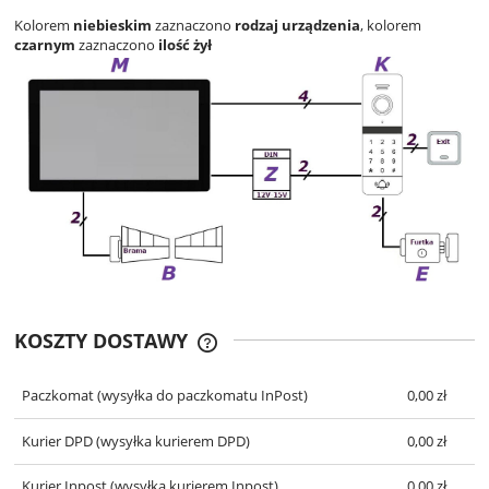
Kolorem
niebieskim
zaznaczono
rodzaj urządzenia
, kolorem
czarnym
zaznaczono
ilość żył
KOSZTY DOSTAWY
CENA NIE ZAWIERA EWENTUALNYCH
KOSZTÓW PŁATNOŚCI
Paczkomat
(wysyłka do paczkomatu InPost)
0,00 zł
Kurier DPD
(wysyłka kurierem DPD)
0,00 zł
Kurier Inpost
(wysyłka kurierem Inpost)
0,00 zł