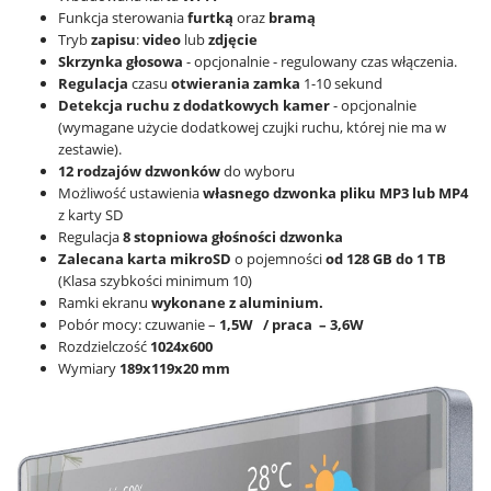
Funkcja sterowania
furtką
oraz
bramą
Tryb
zapisu
:
video
lub
zdjęcie
Skrzynka głosowa
- opcjonalnie - regulowany czas włączenia.
Regulacja
czasu
otwierania zamka
1-10 sekund
Detekcja ruchu z dodatkowych kamer
- opcjonalnie
(wymagane użycie dodatkowej czujki ruchu, której nie ma w
zestawie).
12 rodzajów dzwonków
do wyboru
Możliwość ustawienia
własnego dzwonka pliku MP3 lub MP4
z karty SD
Regulacja
8 stopniowa głośności dzwonka
Zalecana karta mikroSD
o pojemności
od 128 GB do 1 TB
(Klasa szybkości minimum 10)
Ramki ekranu
wykonane z aluminium.
Pobór mocy: czuwanie –
1,5W / praca – 3,6W
Rozdzielczość
1024x600
Wymiary
189x119x20 mm