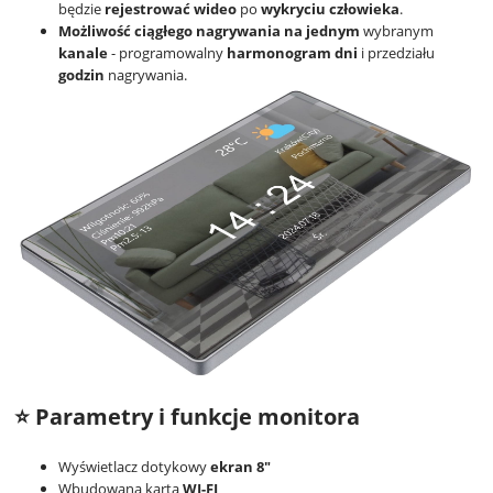
będzie
rejestrować wideo
po
wykryciu człowieka
.
Możliwość ciągłego nagrywania na jednym
wybranym
kanale
- programowalny
harmonogram dni
i przedziału
godzin
nagrywania.
⭐ Parametry i funkcje monitora
Wyświetlacz dotykowy
ekran 8"
Wbudowana karta
WI-FI