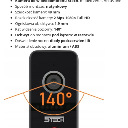
Kamera do wideodomofonu 5tech
, modeli Verus, Verus one
Sposób montażu:
natynkowy
Szerokość kamery:
48 mm
Rozdzielczość kamery:
2 Mpx 1080p Full HD
Ogniskowa obiektywu:
1,9 mm
Kąt widzenia poziomy:
140°
Uchwyt
do montażu
pod kątem
:
w zestawie
Doświetlenie nocne:
diody podczerwieni IR
Materiał obudowy:
aluminium / ABS