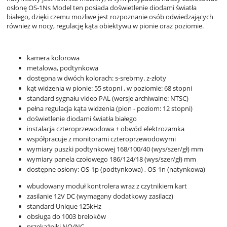
osłonę OS-1Ns Model ten posiada doświetlenie diodami światła
białego, dzięki czemu możliwe jest rozpoznanie osób odwiedzających
również w nocy, regulację kąta obiektywu w pionie oraz poziomie.
kamera kolorowa
metalowa, podtynkowa
dostępna w dwóch kolorach: s-srebrny. z-złoty
kąt widzenia w pionie: 55 stopni , w poziomie: 68 stopni
standard sygnału video PAL (wersje archiwalne: NTSC)
pełna regulacja kąta widzenia (pion - poziom: 12 stopni)
doświetlenie diodami światła białego
instalacja czteroprzewodowa + obwód elektrozamka
współpracuje z monitorami czteroprzewodowymi
wymiary puszki podtynkowej 168/100/40 (wys/szer/gł) mm
wymiary panela czołowego 186/124/18 (wys/szer/gł) mm
dostępne osłony: OS-1p (podtynkowa) , OS-1n (natynkowa)
wbudowany moduł kontrolera wraz z czytnikiem kart
zasilanie 12V DC (wymagany dodatkowy zasilacz)
standard Unique 125kHz
obsługa do 1003 breloków
przekaźniki NO/NC