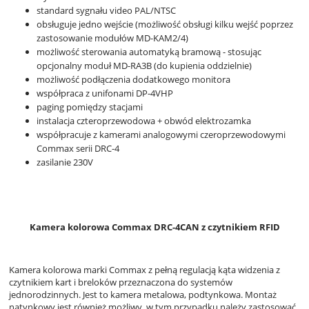
standard sygnału video PAL/NTSC
obsługuje jedno wejście (możliwość obsługi kilku wejść poprzez
zastosowanie modułów MD-KAM2/4)
możliwość sterowania automatyką bramową - stosując
opcjonalny moduł MD-RA3B (do kupienia oddzielnie)
możliwość podłączenia dodatkowego monitora
współpraca z unifonami DP-4VHP
paging pomiędzy stacjami
instalacja czteroprzewodowa + obwód elektrozamka
współpracuje z kamerami analogowymi czeroprzewodowymi
Commax serii DRC-4
zasilanie 230V
Kamera kolorowa Commax DRC-4CAN z czytnikiem RFID
Kamera kolorowa marki Commax z pełną regulacją kąta widzenia z
czytnikiem kart i breloków przeznaczona do systemów
jednorodzinnych. Jest to kamera metalowa, podtynkowa. Montaż
natynkowy jest również możliwy, w tym przypadku należy zastosować