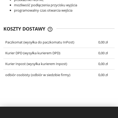
możliwość podłączenia przycisku wyjścia
programowalny czas otwarcia wejścia
KOSZTY DOSTAWY
CENA NIE ZAWIERA EWENTUALNYCH
KOSZTÓW PŁATNOŚCI
Paczkomat
(wysyłka do paczkomatu InPost)
0,00 zł
Kurier DPD
(wysyłka kurierem DPD)
0,00 zł
Kurier Inpost
(wysyłka kurierem Inpost)
0,00 zł
odbiór osobisty
(odbiór w siedzibie firmy)
0,00 zł