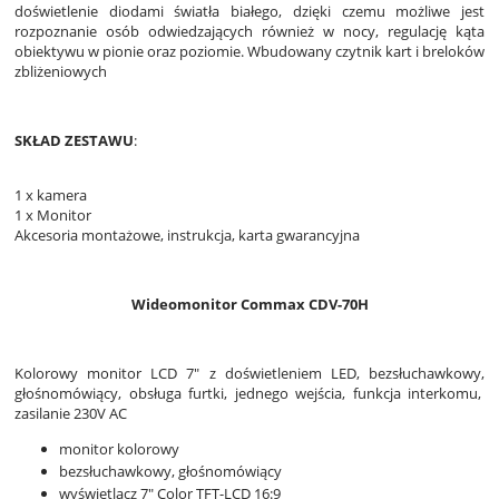
doświetlenie diodami światła białego, dzięki czemu możliwe jest
rozpoznanie osób odwiedzających również w nocy, regulację kąta
obiektywu w pionie oraz poziomie. Wbudowany czytnik kart i breloków
zbliżeniowych
SKŁAD ZESTAWU
:
1 x kamera
1 x Monitor
Akcesoria montażowe, instrukcja, karta gwarancyjna
Wideomonitor Commax CDV-70H
Kolorowy monitor LCD 7" z doświetleniem LED, bezsłuchawkowy,
głośnomówiący, obsługa furtki, jednego wejścia, funkcja interkomu,
zasilanie 230V AC
monitor kolorowy
bezsłuchawkowy, głośnomówiący
wyświetlacz 7" Color TFT-LCD 16:9